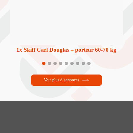
1x Skiff Carl Douglas – porteur 60-70 kg
1
2
3
4
5
6
7
8
9
Voir plus d’annonces