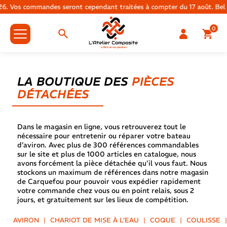
ommandes seront cependant traitées à compter du 17 août. Bel été à tou
0
Accueil
>
Boutique
LA BOUTIQUE DES
PIÈCES
DÉTACHÉES
Dans le magasin en ligne, vous retrouverez tout le
nécessaire pour entretenir ou réparer votre bateau
d’aviron. Avec plus de 300 références commandables
sur le site et plus de 1000 articles en catalogue, nous
avons forcément la pièce détachée qu’il vous faut. Nous
stockons un maximum de références dans notre magasin
de Carquefou pour pouvoir vous expédier rapidement
votre commande chez vous ou en point relais, sous 2
jours, et gratuitement sur les lieux de compétition.
AVIRON
|
CHARIOT DE MISE À L’EAU
|
COQUE
|
COULISSE
|