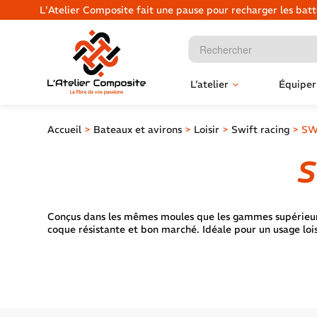
L'Atelier Composite fait une pause pour recharger les ba
L’atelier
Équiper
Accueil
>
Bateaux et avirons
>
Loisir
>
Swift racing
>
SW
S
Conçus dans les mêmes moules que les gammes supérieures
coque résistante et bon marché. Idéale pour un usage loi