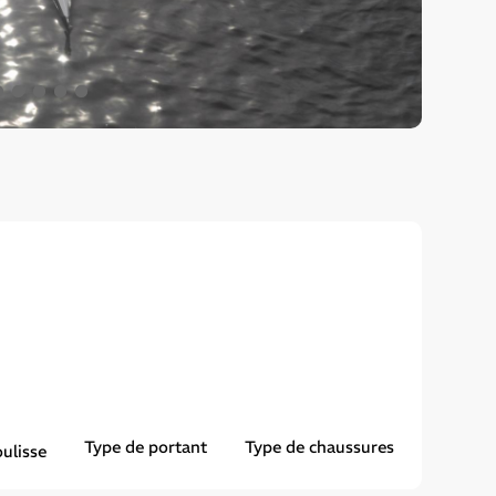
1
2
3
4
5
6
Type de portant
Type de chaussures
ulisse