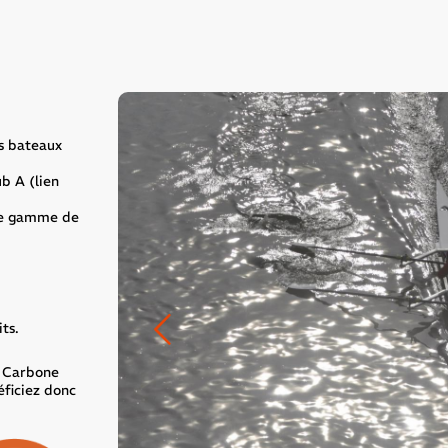
s bateaux
b A (lien
tte gamme de
dent
ts.
e Carbone
éficiez donc