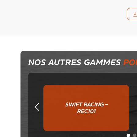
NOS AUTRES GAMMES
PO
SWIFT RACING –
Précédent
REC101