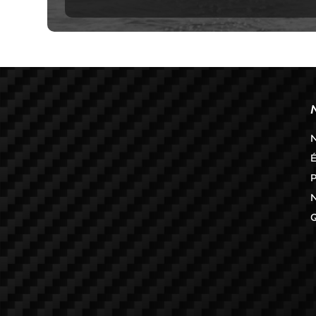
N
É
P
N
Q