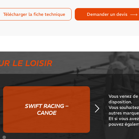
Télécharger la fiche technique
Demander un devis
UR LE LOISIR
Vous venez de 
disposition.
SWIFT RACING –
Vous souhaitez 
Suivant
CANOE
autres marques
Et si vous ave
pouvez égalem
1
2
3