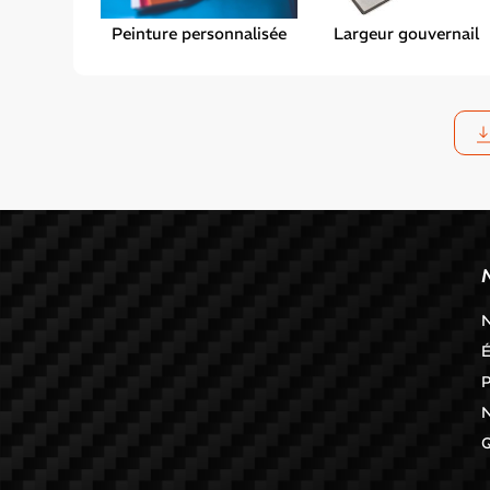
Peinture personnalisée
Largeur gouvernail
N
É
P
N
Q