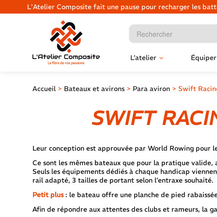
L'Atelier Composite fait une pause pour recharger les ba
L’atelier
Équiper
Accueil
>
Bateaux et avirons
>
Para aviron
>
Swift Racin
SWIFT RACI
Leur conception est approuvée par World Rowing pour les 
Ce sont les mêmes bateaux que pour la pratique valide, au
Seuls les équipements dédiés à chaque handicap viennent 
rail adapté, 3 tailles de portant selon l’entraxe souhaité.
Petit plus
: le bateau offre une planche de pied rabaissée
Afin de répondre aux attentes des clubs et rameurs, la ga