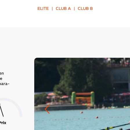
ELITE
|
CLUB A
|
CLUB B
en
de
para-
dent