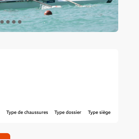
1
2
3
4
5
Type de chaussures
Type dossier
Type siège