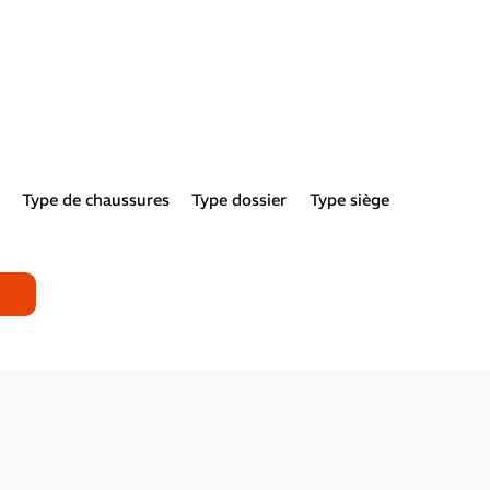
Type de chaussures
Type dossier
Type siège
1
2
3
4
Suivant