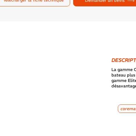
Télécharger la fiche technique
Demander un devis
1
2
3
4
Suivant
DESCRIP
La gamme Cl
bateau plus 
gamme Elite
désavantage 
coremat