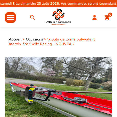
edi 8 au dimanche 23 août 2026. Vos commandes seront cependant traitées
0
Accueil
>
Occasions
>
1x Solo de loisirs polyvalent
mer/rivière Swift Racing – NOUVEAU