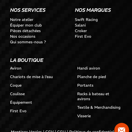
NOS SERVICES
NOS MARQUES
Notre atelier
Swift Racing
Équiper mon club
Salani
Pièces détachées
Croker
Nos occasions
First Evo
Qui sommes-nous ?
LA BOUTIQUE
Aviron
Handi aviron
Chariots de mise à l’eau
Planche de pied
Coque
Portants
Coulisse
Racks à bateau et
avirons
Équipement
Textile & Merchandising
First Evo
Visserie
|
|
|
|
Mentions légales
CGV
CGU
Politique de confidentialité