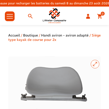
use pour recharger les batteries du samedi 8 au dimanche 23 août 2026.
0
Accueil
/
Boutique
/
Handi aviron - aviron adapté
/ Siège
type kayak de course pour 2x